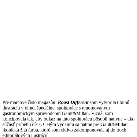
Pre marcové číslo magazínu
Roast Different
som vytvorila titulnú
ilustráciu v rámci špeciálnej spolupráce s renomovaným
gastronomickým sprievodcom Gault&Millau. Vizuál som
koncipovala tak, aby odkaz na túto spoluprácu pôsobil natívne – ako
súčasť príbehu čísla. Celým vydaním sa tiahne pre Gault&Millau
ikonická žltá farba, ktorú som citlivo zakomponovala aj do troch
editoriálových ilustrácií.