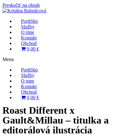
Preskočiť na obsah
Portfólio
Služby
O mne
Kontakt
Obchod
0,00 €
Menu
Portfólio
Služby
O mne
Kontakt
Obchod
0,00 €
Roast Different x
Gault&Millau – titulka a
editorálová ilustrácia